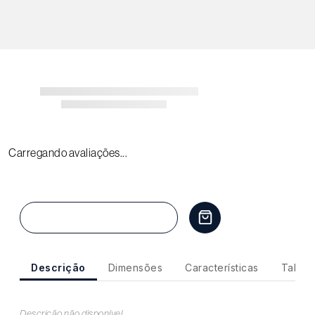
Carregando avaliações...
Em breve
Descrição
Dimensões
Características
Tabela
Descrição não disponível.