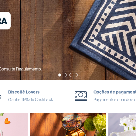
Biscoitê Lovers
Opções de pagamen
Ganhe 15% de Cashback
Pagamentos com dois c