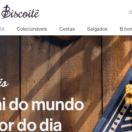
til
Colecionáveis
Cestas
Salgados
B.ho