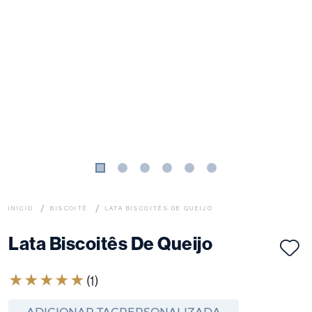
BISCOITÊ
LATA BISCOITÊS DE QUEIJO
Lata Biscoitês De Queijo
★
★
★
★
★
(
1
)