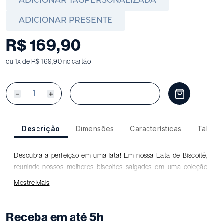
ADICIONAR TAGPERSONALIZADA
ADICIONAR PRESENTE
R$
169
,
90
ou
1
x de
R$
169
,
90
no cartão
－
＋
Compre Agora
Descrição
Dimensões
Características
Tabela
Descubra a perfeição em uma lata! Em nossa Lata de Biscoitê,
reunindo nossos melhores biscoitos salgados em uma coleção
encantadora. Saboreie o irresistível parmesão com alecrim, o
Mostre Mais
sofisticado Olivê com gouda e azeitonas pretas, a delicadeza do
parmesão com azeite de trufas brancas e a surpreendente
explosão de sabor do parmesão defumado com cebola crispy.
Receba em até 5h