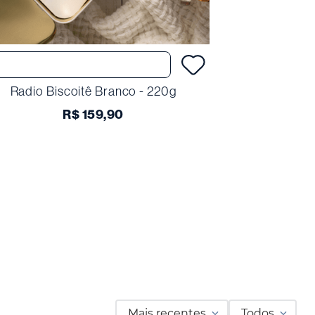
Comprar
Radio Biscoitê Branco - 220g
Ti
R$
159
,
90
Mais recentes
Todos