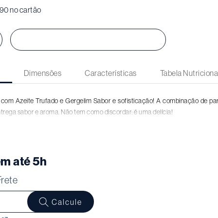
90
no cartão
Compre Agora
o
Dimensões
Características
Tabela Nutriciona
 com Azeite Trufado e Gergelim Sabor e sofisticação! A combinação de par
ntrega sabor e aroma. Não tem como discordar: é uma delícia!
m até 5h
Frete