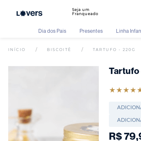
Seja um
Franqueado
Dia dos Pais
Presentes
Linha Infan
BISCOITÊ
TARTUFO - 220G
Tartufo
★
★
★
★
ADICION
ADICION
R$
79
,