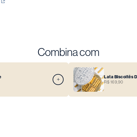
Combina com
e
Lata Biscoitês 
R$ 169,90