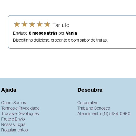
★
★
★
★
★
Tartufo
Enviado
8 meses atrás
por
Vania
Biscoitinho delicioso, crocante e com sabor de trufas.
Ajuda
Descubra
Quem Somos
Corporativo
Termos e Privacidade
Trabalhe Conosco
Trocas e Devoluções
Atendimento: (11) 5184-0960
Frete e Envio
Nossas Lojas
Regulamentos