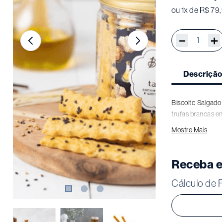
ou
1
x de
R$
79
,
－
＋
Descriçã
Biscoito Salgado
trufas brancas e
Mostre Mais
Peso: 220G
Receba e
Cálculo de 