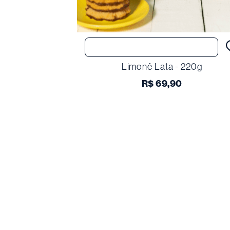
Comprar
dro
Limonê Lata - 220g
R$
69
,
90