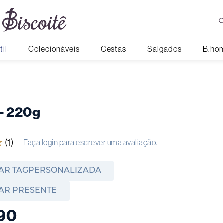
til
Colecionáveis
Cestas
Salgados
B.ho
 - 220g
★
(
1
)
Faça login para escrever uma avaliação.
AR TAGPERSONALIZADA
AR PRESENTE
90