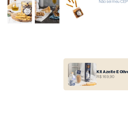
Não sei meu CEP
Kit Azeite E Oliv
R$ 169,90