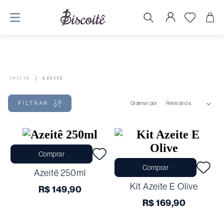
AZEITÊ
FILTRAR
Ordenar por
Relevância
Comprar
Comprar
Azeitê 250ml
Kit Azeite E Olive
R$
149
,
90
R$
169
,
90