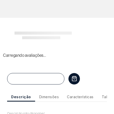
Carregando avaliações...
Em breve
Descrição
Dimensões
Características
Tabela
Descrição não disponível.