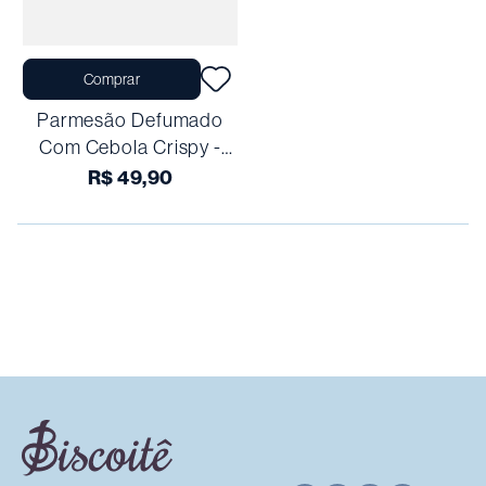
Comprar
Parmesão Defumado
Com Cebola Crispy -
100g
R$
49
,
90