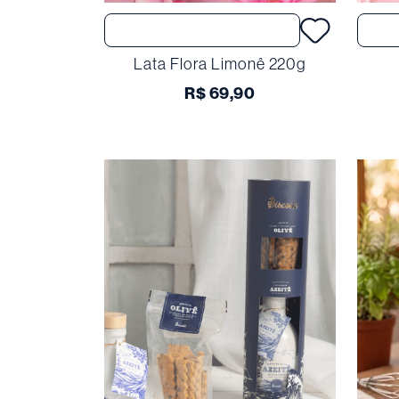
Comprar
Lata Flora Limonê 220g
R$
69
,
90