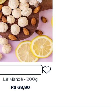
Comprar
Le Mandê - 200g
R$
69
,
90