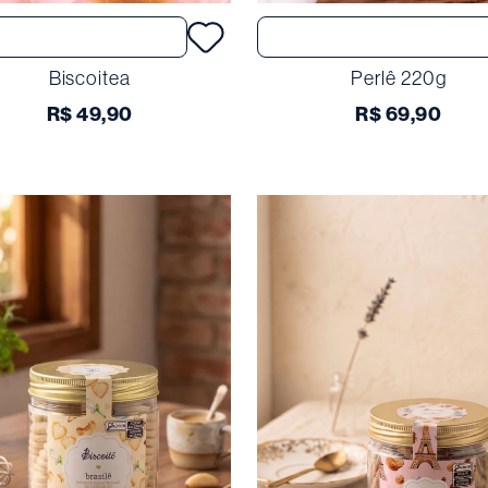
Comprar
Comprar
Biscoitea
Perlê 220g
R$
49
,
90
R$
69
,
90