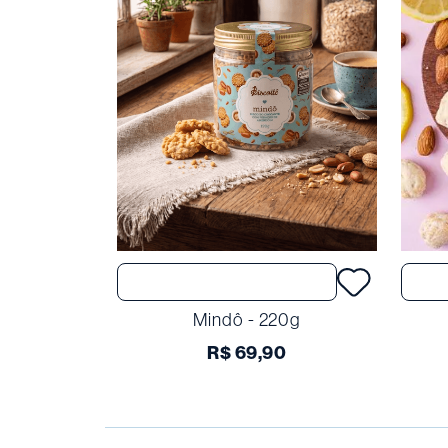
Comprar
Mindô - 220g
R$
69
,
90