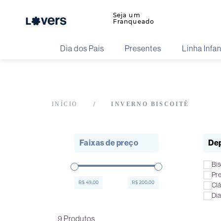
Seja um
Franqueado
Dia dos Pais
Presentes
Linha Infan
INVERNO BISCOITÊ
Faixas de preço
De
Bis
Pr
R$ 49,00
R$ 200,00
Clá
Di
9
Produtos