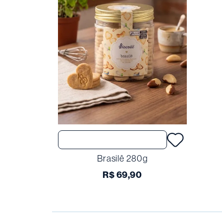
Comprar
Brasilê 280g
R$
69
,
90