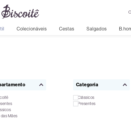
til
Colecionáveis
Cestas
Salgados
B.ho
partamento
Categoria
coitê
Clássicos
esentes
Presentes
ssicos
a das Mães