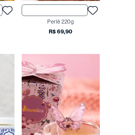
Comprar
Perlê 220g
R$
69
,
90