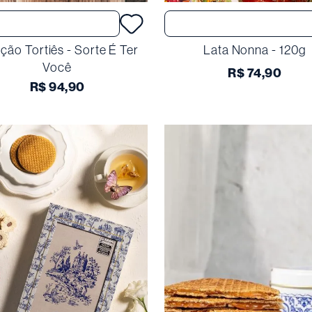
Comprar
Comprar
ção Tortiês - Sorte É Ter
Lata Nonna - 120g
Você
R$
74
,
90
R$
94
,
90