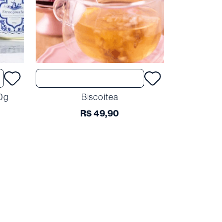
Comprar
0g
Biscoitea
R$
49
,
90