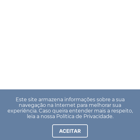
Este site armazena informações sobre a sua
navegação na Internet para melhorar sua
experiência. Caso queira entender mais a respeito,
leia a nossa
Política de Privacidade
.
ACEITAR